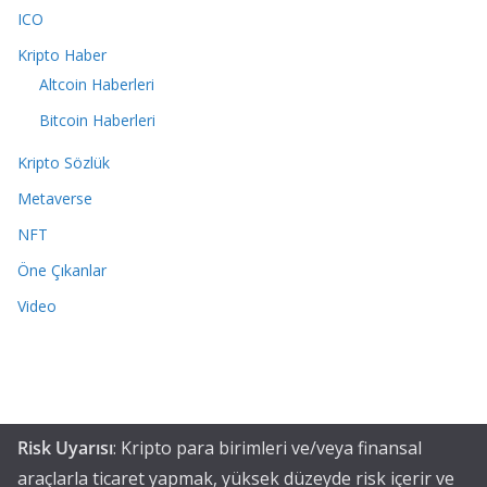
ICO
Kripto Haber
Altcoin Haberleri
Bitcoin Haberleri
Kripto Sözlük
Metaverse
NFT
Öne Çıkanlar
Video
Risk Uyarısı
: Kripto para birimleri ve/veya finansal
araçlarla ticaret yapmak, yüksek düzeyde risk içerir ve