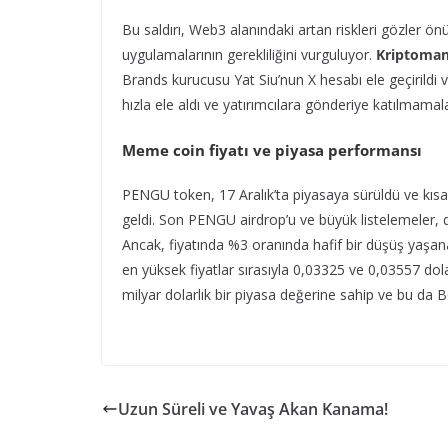
Bu saldırı, Web3 alanındaki artan riskleri gözler önü
uygulamalarının gerekliliğini vurguluyor.
Kriptoma
Brands kurucusu Yat Siu’nun X hesabı ele geçirildi ve
hızla ele aldı ve yatırımcılara gönderiye katılmamala
Meme coin fiyatı ve piyasa performansı
PENGU token, 17 Aralık’ta piyasaya sürüldü ve kı
geldi. Son PENGU airdrop’u ve büyük listelemeler, d
Ancak, fiyatında %3 oranında hafif bir düşüş yaşa
en yüksek fiyatlar sırasıyla 0,03325 ve 0,03557 do
milyar dolarlık bir piyasa değerine sahip ve bu da
Uzun Süreli ve Yavaş Akan Kanama!