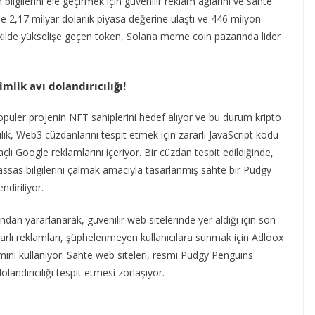
n bilgilerini ele geçirmek için güvenilir reklam ağlarını ve sahte
de 2,17 milyar dolarlık piyasa değerine ulaştı ve 446 milyon
ekilde yükselişe geçen token, Solana meme coin pazarında lider
kimlik avı dolandırıcılığı!
 popüler projenin NFT sahiplerini hedef alıyor ve bu durum kripto
cılık, Web3 cüzdanlarını tespit etmek için zararlı JavaScript kodu
lı Google reklamlarını içeriyor. Bir cüzdan tespit edildiğinde,
 hassas bilgilerini çalmak amacıyla tasarlanmış sahte bir Pudgy
diriliyor.
ından yararlanarak, güvenilir web sitelerinde yer aldığı için son
zararlı reklamları, şüphelenmeyen kullanıcılara sunmak için Adloox
temini kullanıyor. Sahte web siteleri, resmi Pudgy Penguins
landırıcılığı tespit etmesi zorlaşıyor.