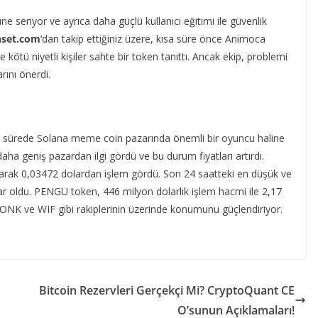
ne seriyor ve ayrıca daha güçlü kullanıcı eğitimi ile güvenlik
nset.com
‘dan takip ettiğiniz üzere, kısa süre önce Animoca
 kötü niyetli kişiler sahte bir token tanıttı. Ancak ekip, problemi
rını önerdi.
sa sürede Solana meme coin pazarında önemli bir oyuncu haline
aha geniş pazardan ilgi gördü ve bu durum fiyatları artırdı.
narak 0,03472 dolardan işlem gördü. Son 24 saatteki en düşük ve
lar oldu. PENGU token, 446 milyon dolarlık işlem hacmi ile 2,17
 BONK ve WIF gibi rakiplerinin üzerinde konumunu güçlendiriyor.
Bitcoin Rezervleri Gerçekçi Mi? CryptoQuant CE
O’sunun Açıklamaları!