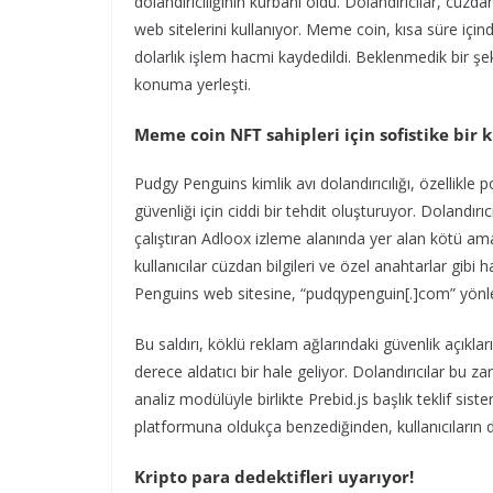
dolandırıcılığının kurbanı oldu. Dolandırıcılar, cüzda
web sitelerini kullanıyor. Meme coin, kısa süre için
dolarlık işlem hacmi kaydedildi. Beklenmedik bir ş
konuma yerleşti.
M
eme
coin
NFT sahipleri için
sofistike bir 
Pudgy Penguins kimlik avı dolandırıcılığı, özellikle
güvenliği için ciddi bir tehdit oluşturuyor. Dolandırı
çalıştıran Adloox izleme alanında yer alan kötü amaç
kullanıcılar cüzdan bilgileri ve özel anahtarlar gibi
Penguins web sitesine, “pudqypenguin[.]com” yönlen
Bu saldırı, köklü reklam ağlarındaki güvenlik açıklar
derece aldatıcı bir hale geliyor. Dolandırıcılar bu 
analiz modülüyle birlikte Prebid.js başlık teklif sis
platformuna oldukça benzediğinden, kullanıcıların do
Kripto para dedektifleri uyarıyor!