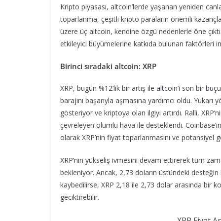
Kripto piyasası, altcoin’lerde yaşanan yeniden canla
toparlanma, çeşitli kripto paraların önemli kazanç
üzere üç altcoin, kendine özgü nedenlerle öne çıktı.
etkileyici büyümelerine katkıda bulunan faktörleri 
Birinci sıradaki altcoin: XRP
XRP, bugün %12’lik bir artış ile altcoin’i son bir bu
barajını başarıyla aşmasına yardımcı oldu. Yukarı 
gösteriyor ve kriptoya olan ilgiyi artırdı. Ralli, XRP
çevreleyen olumlu hava ile desteklendi. Coinbase’in 
olarak XRP’nin fiyat toparlanmasını ve potansiyel 
XRP’nin yükseliş ivmesini devam ettirerek tüm zam
bekleniyor. Ancak, 2,73 doların üstündeki desteğin 
kaybedilirse, XRP 2,18 ile 2,73 dolar arasında bir
geciktirebilir.
XRP Fiyat A