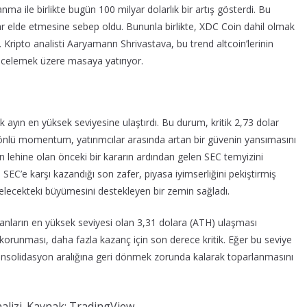
nma ile birlikte bugün 100 milyar dolarlık bir artış gösterdi. Bu
lar elde etmesine sebep oldu. Bununla birlikte, XDC Coin dahil olmak
 Kripto analisti Aaryamann Shrivastava, bu trend altcoin’lerinin
incelemek üzere masaya yatırıyor.
çuk ayın en yüksek seviyesine ulaştırdı. Bu durum, kritik 2,73 dolar
yönlü momentum, yatırımcılar arasında artan bir güvenin yansımasını
’nin lehine olan önceki bir kararın ardından gelen SEC temyizini
SEC’e karşı kazandığı son zafer, piyasa iyimserliğini pekiştirmiş
gelecekteki büyümesini destekleyen bir zemin sağladı.
anların en yüksek seviyesi olan 3,31 dolara (ATH) ulaşması
korunması, daha fazla kazanç için son derece kritik. Eğer bu seviye
 konsolidasyon aralığına geri dönmek zorunda kalarak toparlanmasını
nalizi. Kaynak: TradingView