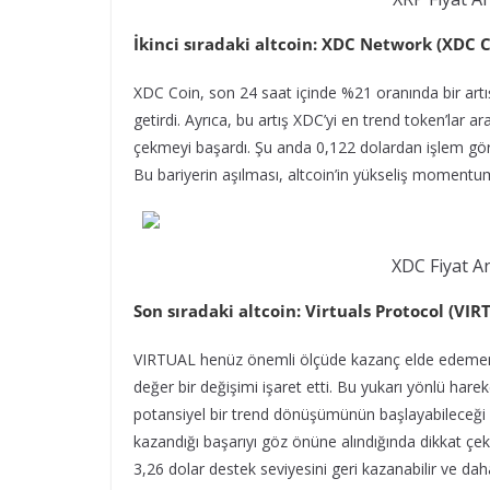
İkinci sıradaki altcoin: XDC Network (XDC C
XDC Coin, son 24 saat içinde %21 oranında bir artı
getirdi. Ayrıca, bu artış XDC’yi en trend token’lar 
çekmeyi başardı. Şu anda 0,122 dolardan işlem göre
Bu bariyerin aşılması, altcoin’in yükseliş momentumun
XDC Fiyat A
Son sıradaki altcoin: Virtuals Protocol (VIR
VIRTUAL henüz önemli ölçüde kazanç elde edememiş 
değer bir değişimi işaret etti. Bu yukarı yönlü har
potansiyel bir trend dönüşümünün başlayabileceği 
kazandığı başarıyı göz önüne alındığında dikkat çek
3,26 dolar destek seviyesini geri kazanabilir ve daha