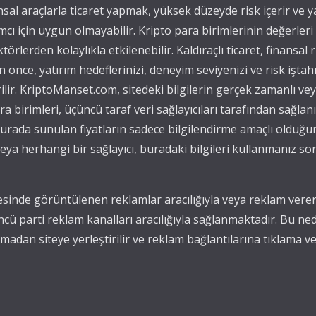
ansal araçlarla ticaret yapmak, yüksek düzeyde risk içerir ve 
mcı için uygun olmayabilir. Kripto para birimlerinin değerleri
törlerden kolaylıkla etkilenebilir. Kaldıraçlı ticaret, finansal r
önce, yatırım hedeflerinizi, deneyim seviyenizi ve risk iştah
ilir. KriptoManset.com, sitedeki bilgilerin gerçek zamanlı v
para birimleri, üçüncü taraf veri sağlayıcıları tarafından sağla
, burada sunulan fiyatların sadece bilgilendirme amaçlı olduğu
ya herhangi bir sağlayıcı, buradaki bilgileri kullanmanız s
sinde görüntülenen reklamlar aracılığıyla veya reklam verenl
ncü parti reklam kanalları aracılığıyla sağlanmaktadır. Bu n
adan siteye yerleştirilir ve reklam bağlantılarına tıklama ve