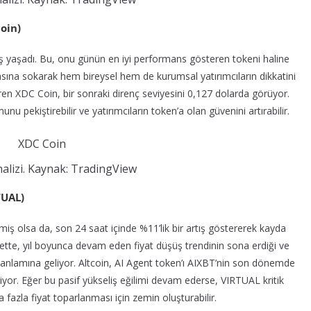
oin)
ş yaşadı. Bu, onu günün en iyi performans gösteren tokeni haline
arasına sokarak hem bireysel hem de kurumsal yatırımcıların dikkatini
n XDC Coin, bir sonraki direnç seviyesini 0,127 dolarda görüyor.
u pekiştirebilir ve yatırımcıların token’a olan güvenini artırabilir.
nalizi. Kaynak: TradingView
TUAL)
olsa da, son 24 saat içinde %11’lik bir artış göstererek kayda
ekette, yıl boyunca devam eden fiyat düşüş trendinin sona erdiği ve
anlamına geliyor. Altcoin, AI Agent token’ı AIXBT’nin son dönemde
iyor. Eğer bu pasif yükseliş eğilimi devam ederse, VIRTUAL kritik
 fazla fiyat toparlanması için zemin oluşturabilir.