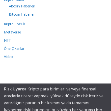
Altcoin Haberleri
Bitcoin Haberleri
Kripto Sözlük
Metaverse
NFT
Öne Çıkanlar
Video
Risk Uyarısı
: Kripto para birimleri ve/veya finansal
araçlarla ticaret yapmak, yüksek düzeyde risk içerir ve
yatırdığınız paranın bir kısmını ya da tamamını
kaybetme riski barındırır; bu yüzden her yatırımcı için