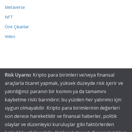
Metaverse
NFT
Öne Çıkanlar
Video
Risk Uyarısı
: Kripto para birimleri ve/veya finansal
araçlarla ticaret yapmak, yüksek düzeyde risk içerir ve
yatırdığınız paranın bir kısmını ya da tamamını
kaybetme riski barındırır; bu yüzden her yatırımcı için
uygun olmayabilir. Kripto para birimlerinin değerleri
son derece hareketlidir ve finansal haberler, politik
olaylar ve düzenleyici kuruluşlar gibi faktörlerden