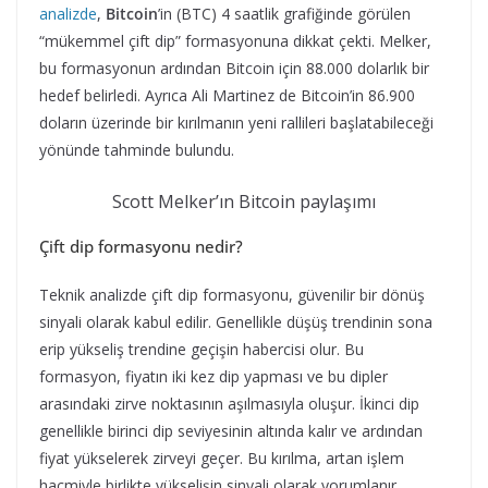
analizde
,
Bitcoin
’in (BTC) 4 saatlik grafiğinde görülen
“mükemmel çift dip” formasyonuna dikkat çekti. Melker,
bu formasyonun ardından Bitcoin için 88.000 dolarlık bir
hedef belirledi. Ayrıca Ali Martinez de Bitcoin’in 86.900
doların üzerinde bir kırılmanın yeni rallileri başlatabileceği
yönünde tahminde bulundu.
Scott Melker’ın Bitcoin paylaşımı
Çift dip formasyonu nedir?
Teknik analizde çift dip formasyonu, güvenilir bir dönüş
sinyali olarak kabul edilir. Genellikle düşüş trendinin sona
erip yükseliş trendine geçişin habercisi olur. Bu
formasyon, fiyatın iki kez dip yapması ve bu dipler
arasındaki zirve noktasının aşılmasıyla oluşur. İkinci dip
genellikle birinci dip seviyesinin altında kalır ve ardından
fiyat yükselerek zirveyi geçer. Bu kırılma, artan işlem
hacmiyle birlikte yükselişin sinyali olarak yorumlanır.