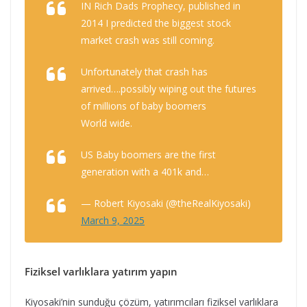
IN Rich Dads Prophecy, published in
2014 I predicted the biggest stock
market crash was still coming.
Unfortunately that crash has
arrived….possibly wiping out the futures
of millions of baby boomers
World wide.
US Baby boomers are the first
generation with a 401k and…
— Robert Kiyosaki (@theRealKiyosaki)
March 9, 2025
Fiziksel varlıklara yatırım yapın
Kiyosaki’nin sunduğu çözüm, yatırımcıları fiziksel varlıklara