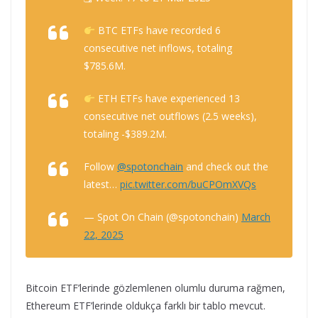
BTC ETFs have recorded 6
consecutive net inflows, totaling
$785.6M.
ETH ETFs have experienced 13
consecutive net outflows (2.5 weeks),
totaling -$389.2M.
Follow
@spotonchain
and check out the
latest…
pic.twitter.com/buCPOmXVQs
— Spot On Chain (@spotonchain)
March
22, 2025
Bitcoin ETF’lerinde gözlemlenen olumlu duruma rağmen,
Ethereum ETF’lerinde oldukça farklı bir tablo mevcut.