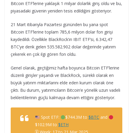
Bitcoin ETF’lerine yaklaşık 1 milyar dolarlık giriş oldu ve bu,
piyasadaki güvenin yeniden tesis edildiğini gösteriyor.
21 Mart itibarıyla Pazartesi gününden bu yana spot
Bitcoin ETF’lerine toplam 785,6 milyon dolar fon girişi
kaydedildi. Özellikle BlackRock’ın IBIT ETF’si, 6.342,47
BTC’ye denk gelen 535.582.902 dolar değerinde yatırım
çekerek en çok ilgi gören fon oldu.
Genel olarak, geçtiğimiz hafta boyunca Bitcoin ETF’lerine
düzenli girişler yaşandı ve BlackRock, sürekli olarak en
büyük yatırım miktarlarını elde eden kurum olarak öne
çıktı. Bu durum, yatırımcıların Bitcoin’e yönelik uzun vadeli
beklentilerinin güçlü kalmaya devam ettiğini gösteriyor.
Spot ETF:
$744.3M to
$BTC
and
$102.9M to
$ETH
🗓 Week: 17 to 21 Mar 2025