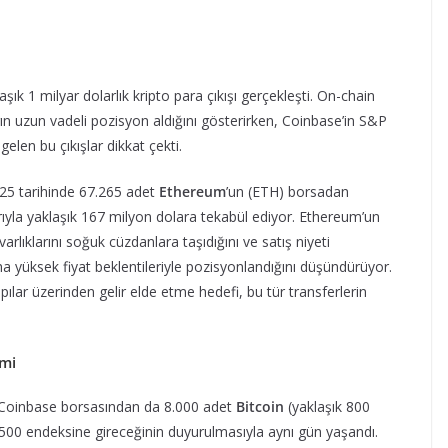
k 1 milyar dolarlık kripto para çıkışı gerçekleşti. On-chain
rın uzun vadeli pozisyon aldığını gösterirken, Coinbase’in S&P
len bu çıkışlar dikkat çekti.
25 tarihinde 67.265 adet
Ethereum
’un (ETH) borsadan
arıyla yaklaşık 167 milyon dolara tekabül ediyor. Ethereum’un
varlıklarını soğuk cüzdanlara taşıdığını ve satış niyeti
a yüksek fiyat beklentileriyle pozisyonlandığını düşündürüyor.
pılar üzerinden gelir elde etme hedefi, bu tür transferlerin
imi
i Coinbase borsasından da 8.000 adet
Bitcoin
(yaklaşık 800
 500 endeksine gireceğinin duyurulmasıyla aynı gün yaşandı.