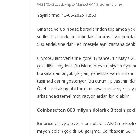
21/05/2025
Kripto Manset
113 Görüntüleme
Yayınlanma:
13-05-2025 13:53
Binance ve
Coinbase
borsalarından toplamda yaklaşı
veriler, bu hareketin ardındaki kurumsal yatırımcıla
500 endeksine dahil edilmesiyle aynı zamana denk ge
CryptoQuant verilerine göre, Binance, 12 Mayıs 20
çekildiğini kaydetti. Bu işlem, mevcut piyasa fiyatl
borsalardan büyük çıkışları, genellikle yatırımcıların 
taşımadıklarını gösteriyor. Bu durum, piyasanın dah
Özellikle staking platformları veya merkeziyetsiz ya
arkasındaki temel motivasyonlardan biri olabilir.
Coinbase’ten 800 milyon dolarlık Bitcoin çek
Binance
çıkışıyla eş zamanlı olarak, ABD merkezl
milyon dolar) çekildi. Bu gelişme, Coinbase’in S&P