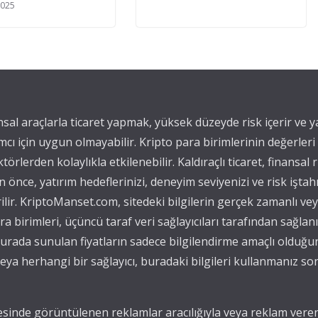
2025
ansal araçlarla ticaret yapmak, yüksek düzeyde risk içerir ve 
mcı için uygun olmayabilir. Kripto para birimlerinin değerleri
törlerden kolaylıkla etkilenebilir. Kaldıraçlı ticaret, finansal r
önce, yatırım hedeflerinizi, deneyim seviyenizi ve risk iştah
ilir. KriptoManset.com, sitedeki bilgilerin gerçek zamanlı v
para birimleri, üçüncü taraf veri sağlayıcıları tarafından sağla
, burada sunulan fiyatların sadece bilgilendirme amaçlı olduğu
ya herhangi bir sağlayıcı, buradaki bilgileri kullanmanız s
sinde görüntülenen reklamlar aracılığıyla veya reklam verenl