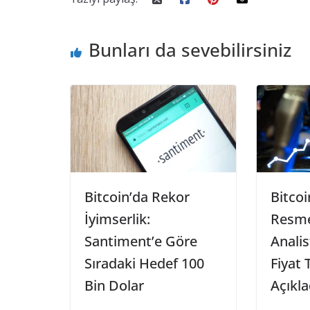
Bunları da sevebilirsiniz
Bitcoin’da Rekor
Bitcoi
İyimserlik:
Resme
Santiment’e Göre
Analis
Sıradaki Hedef 100
Fiyat 
Bin Dolar
Açıkla