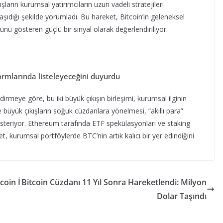
arın kurumsal yatırımcıların uzun vadeli stratejileri
ıdığı şekilde yorumladı. Bu hareket, Bitcoin’in geleneksel
ü gösteren güçlü bir sinyal olarak değerlendiriliyor.
rmlarında listeleyeceğini duyurdu
meye göre, bu iki büyük çıkışın birleşimi, kurumsal ilginin
büyük çıkışların soğuk cüzdanlara yönelmesi, “akıllı para”
 gösteriyor. Ethereum tarafında ETF spekülasyonları ve staking
ket, kurumsal portföylerde BTC’nin artık kalıcı bir yer edindiğini
coin İ
Bitcoin Cüzdanı 11 Yıl Sonra Hareketlendi: Milyon
Dolar Taşındı