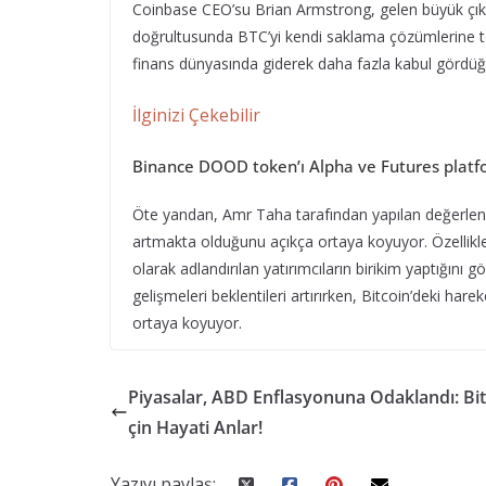
Coinbase CEO’su Brian Armstrong, gelen büyük çıkışl
doğrultusunda BTC’yi kendi saklama çözümlerine taş
finans dünyasında giderek daha fazla kabul gördüğün
İlginizi Çekebilir
Binance DOOD token’ı Alpha ve Futures platfo
Öte yandan, Amr Taha tarafından yapılan değerlendir
artmakta olduğunu açıkça ortaya koyuyor. Özellikle 
olarak adlandırılan yatırımcıların birikim yaptığını
gelişmeleri beklentileri artırırken, Bitcoin’deki hare
ortaya koyuyor.
Piyasalar, ABD Enflasyonuna Odaklandı: Bit
çin Hayati Anlar!
Yazıyı paylaş: