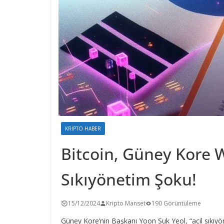
KRIPTO HABER
Bitcoin, Güney Kore W
Sıkıyönetim Şoku!
15/12/2024
Kripto Manset
190 Görüntüleme
Güney Kore’nin Başkanı Yoon Suk Yeol, “acil sıkıyö