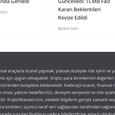
nda Geriledi
Güncelledi: TCMB Faiz
Kararı Beklentileri
/2024
Revize Edildi
04/01/2025
ansal araçlarla ticaret yapmak, yüksek düzeyde risk içerir ve 
mcı için uygun olmayabilir. Kripto para birimlerinin değerleri
törlerden kolaylıkla etkilenebilir. Kaldıraçlı ticaret, finansal r
önce, yatırım hedeflerinizi, deneyim seviyenizi ve risk iştah
ilir. KriptoManset.com, sitedeki bilgilerin gerçek zamanlı v
para birimleri, üçüncü taraf veri sağlayıcıları tarafından sağla
, burada sunulan fiyatların sadece bilgilendirme amaçlı olduğu