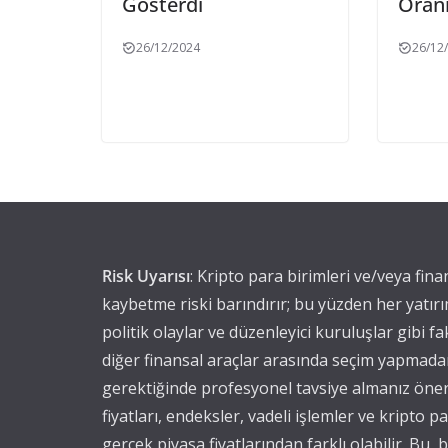
Gösterdi
Oranı
26/12/2024
26/12
Risk Uyarısı
: Kripto para birimleri ve/veya fin
kaybetme riski barındırır; bu yüzden her yatırı
politik olaylar ve düzenleyici kuruluşlar gibi fak
diğer finansal araçlar arasında seçim yapmadan 
gerektiğinde profesyonel tavsiye almanız öner
fiyatları, endeksler, vadeli işlemler ve kripto 
gerçek piyasa fiyatlarından farklı olabilir. Bu