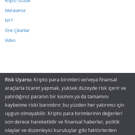
Kripto Sözlük
Metaverse
NFT
Öne Çıkanlar
Video
Risk Uyarısı
: Kripto para birimleri ve/veya finansal
araçlarla ticaret yapmak, yüksek düzeyde risk içerir ve
yatırdığınız paranın bir kısmını ya da tamamını
kaybetme riski barındırır; bu yüzden her yatırımcı için
uygun olmayabilir. Kripto para birimlerinin değerleri
son derece hareketlidir ve finansal haberler, politik
olaylar ve düzenleyici kuruluşlar gibi faktörlerden