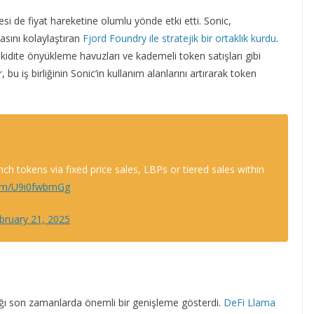
i de fiyat hareketine olumlu yönde etki etti. Sonic,
asını kolaylaştıran
Fjord Foundry ile stratejik bir ortaklık kurdu
.
, likidite önyükleme havuzları ve kademeli token satışları gibi
u iş birliğinin Sonic’in kullanım alanlarını artırarak token
h tokens via fixed price sales, LBPs or tiered sales within
.com/U9i0fwbmGg
bruary 21, 2025
lığı son zamanlarda önemli bir genişleme gösterdi.
DeFi Llama