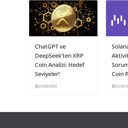
ChatGPT ve
Solana
DeepSeek’ten XRP
Aktivi
Coin Analizi: Hedef
Sorum
Seviyeler!
Coin P
22/02/2025
22/02/