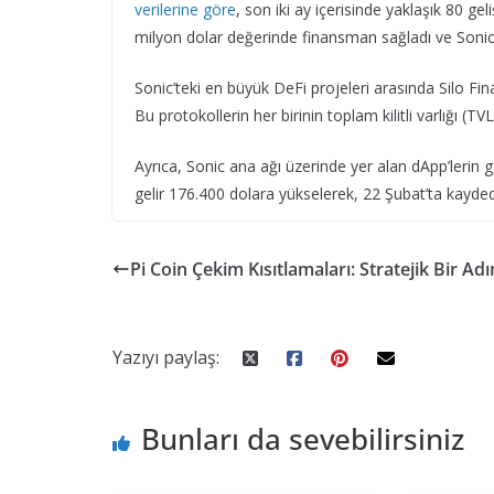
verilerine göre
, son iki ay içerisinde yaklaşık 80 ge
milyon dolar değerinde finansman sağladı ve Sonic’i
Sonic’teki en büyük DeFi projeleri arasında Silo 
Bu protokollerin her birinin toplam kilitli varlığı (T
Ayrıca, Sonic ana ağı üzerinde yer alan dApp’lerin ge
gelir 176.400 dolara yükselerek, 22 Şubat’ta kaydedi
Pi Coin Çekim Kısıtlamaları: Stratejik Bir Ad
Yazıyı paylaş:
Bunları da sevebilirsiniz