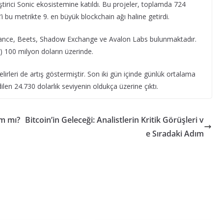
liştirici Sonic ekosistemine katıldı. Bu projeler, toplamda 724
 bu metrikte 9. en büyük blockchain ağı haline getirdi.
Finance, Beets, Shadow Exchange ve Avalon Labs bulunmaktadır.
VL) 100 milyon doların üzerinde.
lirleri de artış göstermiştir. Son iki gün içinde günlük ortalama
len 24.730 dolarlık seviyenin oldukça üzerine çıktı.
ım mı?
Bitcoin’in Geleceği: Analistlerin Kritik Görüşleri v
e Sıradaki Adım