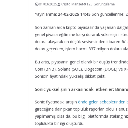
01/03/2025
Kripto Manset
123 Görüntüleme
Yayınlanma:
24-02-2025 14:45
Son güncellenme: 2
Son zamanlarda kripto piyasasında yaşanan dalg
genel piyasa eğilimine karşı durarak yükselişini sü
dolara ulaşarak en düşük seviyesinden itibaren %140
doları geçerken, işlem hacmi 337 milyon dolara ulaş
Bu artış, piyasanın genel olarak bir düşüş trendi
Coin (BNB), Solana (SOL), Dogecoin (DOGE) ve XRP
Sonic’in fiyatındaki yükseliş dikkat çekti.
Sonic yükselişinin arkasındaki etkenler: Binan
Sonic fiyatındaki artışın
önde gelen sebeplerinden b
gireceğine dair çıkan topluluk raporları oldu. Henü
yapılmamış olsa da, bu bilgi, platformda staking hi
toplulukta bir ilgi oluşturdu.