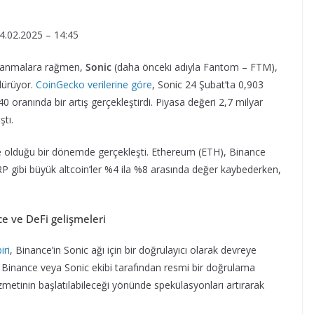
4.02.2025 – 14:45
alanmalara rağmen,
Sonic
(daha önceki adıyla Fantom – FTM),
rdürüyor.
CoinGecko verilerine göre
, Sonic 24 Şubat’ta 0,903
 oranında bir artış gerçekleştirdi. Piyasa değeri 2,7 milyar
tı.
nde olduğu bir dönemde gerçekleşti. Ethereum (ETH), Binance
 gibi büyük altcoin’ler %4 ila %8 arasında değer kaybederken,
ce ve DeFi gelişmeleri
iri
, Binance’in Sonic ağı için bir doğrulayıcı olarak devreye
z Binance veya Sonic ekibi tarafından resmi bir doğrulama
zmetinin başlatılabileceği yönünde spekülasyonları artırarak