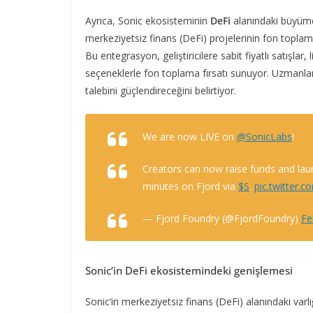
Ayrıca, Sonic ekosisteminin
DeFi
alanındaki büyümes
merkeziyetsiz finans (DeFi) projelerinin fon toplam
Bu entegrasyon, geliştiricilere sabit fiyatlı satışlar
seçeneklerle fon toplama fırsatı sunuyor. Uzmanlar, b
talebini güçlendireceğini belirtiyor.
We are now LIVE on
@SonicLabs
!
Creators can now raise funds and launc
minutes on Fjord via
$S
.
pic.twitter
— Fjord Foundry (@FjordFoundry)
Fe
Sonic’in DeFi ekosistemindeki genişlemesi
Sonic’in merkeziyetsiz finans (DeFi) alanındaki var