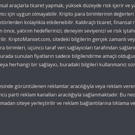
ansal araçlarla ticaret yapmak, yüksek düzeyde risk içerir ve 
mcı için uygun olmayabilir. Kripto para birimlerinin değerleri
törlerden kolaylıkla etkilenebilir. Kaldıraçlı ticaret, finansal r
önce, yatırım hedeflerinizi, deneyim seviyenizi ve risk iştah
ilir. KriptoManset.com, sitedeki bilgilerin gerçek zamanlı v
para birimleri, üçüncü taraf veri sağlayıcıları tarafından sağla
, burada sunulan fiyatların sadece bilgilendirme amaçlı olduğu
ya herhangi bir sağlayıcı, buradaki bilgileri kullanmanız s
sinde görüntülenen reklamlar aracılığıyla veya reklam verenl
ncü parti reklam kanalları aracılığıyla sağlanmaktadır. Bu n
adan siteye yerleştirilir ve reklam bağlantılarına tıklama ve