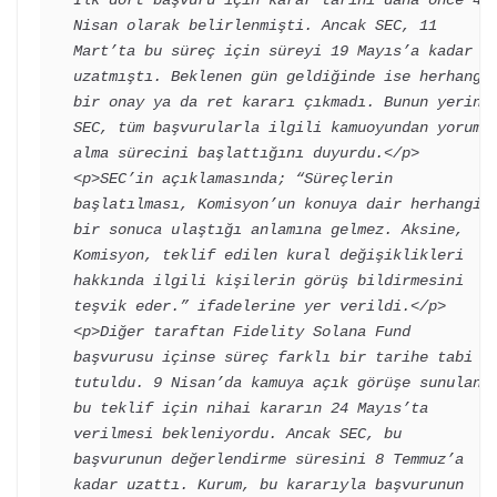
İlk dört başvuru için karar tarihi daha önce 4 
Nisan olarak belirlenmişti. Ancak SEC, 11 
Mart’ta bu süreç için süreyi 19 Mayıs’a kadar 
uzatmıştı. Beklenen gün geldiğinde ise herhangi 
bir onay ya da ret kararı çıkmadı. Bunun yerine 
SEC, tüm başvurularla ilgili kamuoyundan yorum 
alma sürecini başlattığını duyurdu.</p>

<p>SEC’in açıklamasında; “Süreçlerin 
başlatılması, Komisyon’un konuya dair herhangi 
bir sonuca ulaştığı anlamına gelmez. Aksine, 
Komisyon, teklif edilen kural değişiklikleri 
hakkında ilgili kişilerin görüş bildirmesini 
teşvik eder.” ifadelerine yer verildi.</p>

<p>Diğer taraftan Fidelity Solana Fund 
başvurusu içinse süreç farklı bir tarihe tabi 
tutuldu. 9 Nisan’da kamuya açık görüşe sunulan 
bu teklif için nihai kararın 24 Mayıs’ta 
verilmesi bekleniyordu. Ancak SEC, bu 
başvurunun değerlendirme süresini 8 Temmuz’a 
kadar uzattı. Kurum, bu kararıyla başvurunun 