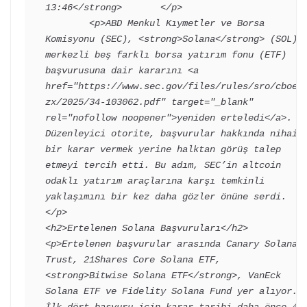
13:46</strong>       </p>

        <p>ABD Menkul Kıymetler ve Borsa 
Komisyonu (SEC), <strong>Solana</strong> (SOL) 
merkezli beş farklı borsa yatırım fonu (ETF) 
başvurusuna dair kararını <a 
href="https://www.sec.gov/files/rules/sro/cboeb
zx/2025/34-103062.pdf" target="_blank" 
rel="nofollow noopener">yeniden erteledi</a>. 
Düzenleyici otorite, başvurular hakkında nihai 
bir karar vermek yerine halktan görüş talep 
etmeyi tercih etti. Bu adım, SEC’in altcoin 
odaklı yatırım araçlarına karşı temkinli 
yaklaşımını bir kez daha gözler önüne serdi.
</p>

<h2>Ertelenen Solana Başvuruları</h2>

<p>Ertelenen başvurular arasında Canary Solana 
Trust, 21Shares Core Solana ETF, 
<strong>Bitwise Solana ETF</strong>, VanEck 
Solana ETF ve Fidelity Solana Fund yer alıyor. 