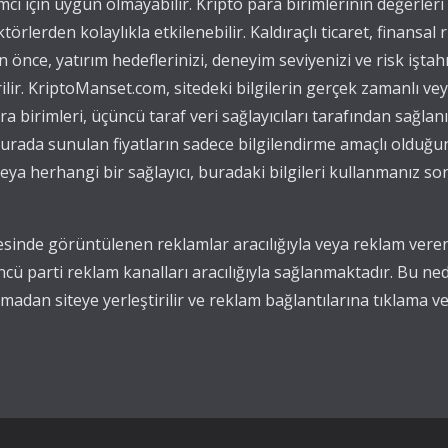
mcı için uygun olmayabilir. Kripto para birimlerinin değerleri
törlerden kolaylıkla etkilenebilir. Kaldıraçlı ticaret, finansal r
önce, yatırım hedeflerinizi, deneyim seviyenizi ve risk iştah
ilir. KriptoManset.com, sitedeki bilgilerin gerçek zamanlı v
para birimleri, üçüncü taraf veri sağlayıcıları tarafından sağla
, burada sunulan fiyatların sadece bilgilendirme amaçlı olduğu
ya herhangi bir sağlayıcı, buradaki bilgileri kullanmanız s
sinde görüntülenen reklamlar aracılığıyla veya reklam verenl
ncü parti reklam kanalları aracılığıyla sağlanmaktadır. Bu n
adan siteye yerleştirilir ve reklam bağlantılarına tıklama ve