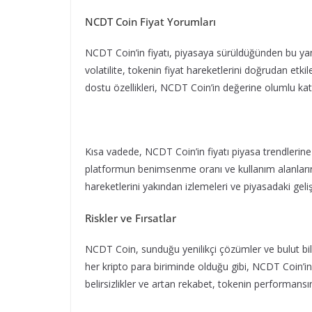
NCDT Coin Fiyat Yorumları
NCDT Coin’in fiyatı, piyasaya sürüldüğünden bu yan
volatilite, tokenin fiyat hareketlerini doğrudan etkile
dostu özellikleri, NCDT Coin’in değerine olumlu katk
Kısa vadede, NCDT Coin’in fiyatı piyasa trendlerine 
platformun benimsenme oranı ve kullanım alanlarının 
hareketlerini yakından izlemeleri ve piyasadaki geli
Riskler ve Fırsatlar
NCDT Coin, sunduğu yenilikçi çözümler ve bulut biliş
her kripto para biriminde olduğu gibi, NCDT Coin’in 
belirsizlikler ve artan rekabet, tokenin performansın