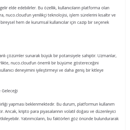
lir elde edebilirler. Bu özellik, kullanıcıların platforma olan
ra, nuco.cloud’un yenilikçi teknolojisi, işlem sürelerini kısaltır ve
 bireysel hem de kurumsal kullanıcılar için cazip bir seçenek
nlı çözümler sunarak büyük bir potansiyele sahiptir. Uzmanlar,
birlikte, nuco.cloud’un önemli bir büyüme göstereceğini
ullanıcı deneyimini iyileştirmeyi ve daha geniş bir kitleye
 birliği yapması beklenmektedir. Bu durum, platformun kullanım
ir. Ancak, kripto para piyasalarının volatil doğası ve düzenleyici
 etkileyebilir. Yatırımcıların, bu faktörleri göz önünde bulundurarak