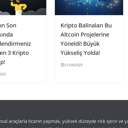
ın Son
Kripto Balinaları Bu
sında
Altcoin Projelerine
lendirmeniz
Yöneldi! Büyük
en 3 Kripto
Yükseliş Yolda!
p!
21/04/2025
2025
ansal araçlarla ticaret yapmak, yüksek düzeyde risk içerir ve 