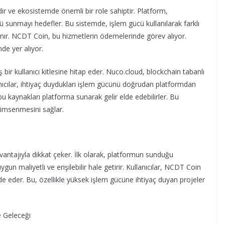
r ve ekosistemde önemli bir role sahiptir. Platform,
mü sunmayı hedefler. Bu sistemde, işlem gücü kullanılarak farklı
lanır. NCDT Coin, bu hizmetlerin ödemelerinde görev alıyor.
e yer alıyor.
bir kullanıcı kitlesine hitap eder. Nuco.cloud, blockchain tabanlı
llanıcılar, ihtiyaç duydukları işlem gücünü doğrudan platformdan
 bu kaynakları platforma sunarak gelir elde edebilirler. Bu
enimsenmesini sağlar.
ntajıyla dikkat çeker. İlk olarak, platformun sunduğu
gun maliyetli ve erişilebilir hale getirir. Kullanıcılar, NCDT Coin
lde eder. Bu, özellikle yüksek işlem gücüne ihtiyaç duyan projeler