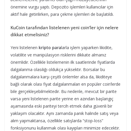
önemine vurgu yaptı. Depozito işlemleri kullanıcılar için
aktif hale getirilirken, para çekme işlemleri de başlatıldı.
KuCoin tarafından listelenen yeni coin’ler için nelere
dikkat etmelisiniz?
Yeni listelenen
kripto para
larla işlem yaparken likidite,
volatilite ve manipülasyon risklerini dikkate almanız
önemlidir. Özellikle listelemenin ilk saatlerinde fiyatlarda
dalgalanma olasılığı oldukça yüksektir. Borsalar bu
dalgalanmalara karşı çeşitli önlemler alsa da, likiditeye
bağlı olarak olası fiyat dalgalanmaları en popüler coin’lerde
bile gerçekleşebilmektedir. Bu nedenle, mevcut bir parite
varsa yeni listelenen parite yerine en azından başlangıç
aşamasında eski pariteyi tercih etmek daha güvenli bir
yaklaşım olacaktır. Aynı zamanda panik halinde satış veya
alım yapmaktansa, özellikle satışlarda “stop-loss”
fonksiyonunu kullanmak olası kayıpları minimize edecektir.