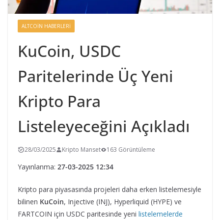
ALTCOIN HABERLERI
KuCoin, USDC
Paritelerinde Üç Yeni
Kripto Para
Listeleyeceğini Açıkladı
28/03/2025
Kripto Manset
163 Görüntüleme
Yayınlanma:
27-03-2025 12:34
Kripto para piyasasında projeleri daha erken listelemesiyle
bilinen
KuCoin
, Injective (INJ), Hyperliquid (HYPE) ve
FARTCOIN için USDC paritesinde yeni
listelemelerde