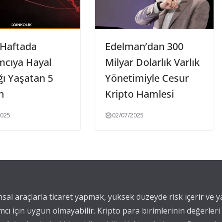
 Haftada
Edelman’dan 300
mcıya Hayal
Milyar Dolarlık Varlık
ığı Yaşatan 5
Yönetimiyle Cesur
n
Kripto Hamlesi
2025
02/07/2025
ansal araçlarla ticaret yapmak, yüksek düzeyde risk içerir ve 
mcı için uygun olmayabilir. Kripto para birimlerinin değerleri