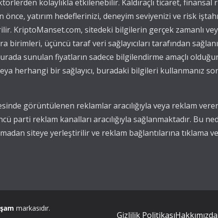
törlerden kolaylıkla etkilenebilir. Kaldıraçlı ticaret, finansal r
önce, yatırım hedeflerinizi, deneyim seviyenizi ve risk iştah
ilir. KriptoManset.com, sitedeki bilgilerin gerçek zamanlı v
para birimleri, üçüncü taraf veri sağlayıcıları tarafından sağla
, burada sunulan fiyatların sadece bilgilendirme amaçlı olduğu
ya herhangi bir sağlayıcı, buradaki bilgileri kullanmanız s
sinde görüntülenen reklamlar aracılığıyla veya reklam verenl
ncü parti reklam kanalları aracılığıyla sağlanmaktadır. Bu n
adan siteye yerleştirilir ve reklam bağlantılarına tıklama ve
aşam
markasıdır.
Gizlilik Politikası
Hakkımızda