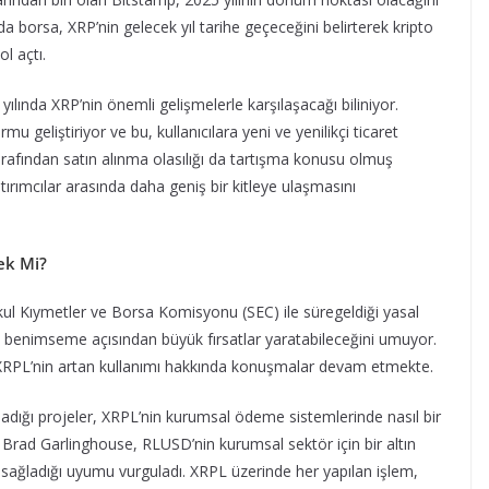
 borsa, XRP’nin gelecek yıl tarihe geçeceğini belirterek kripto
l açtı.
ılında XRP’nin önemli gelişmelerle karşılaşacağı biliniyor.
 geliştiriyor ve bu, kullanıcılara yeni ve yenilikçi ticaret
tarafından satın alınma olasılığı da tartışma konusu olmuş
ırımcılar arasında daha geniş bir kitleye ulaşmasını
ek Mi?
nkul Kıymetler ve Borsa Komisyonu (SEC) ile süregeldiği yasal
 benimseme açısından büyük fırsatlar yaratabileceğini umuyor.
e XRPL’nin artan kullanımı hakkında konuşmalar devam etmekte.
dığı projeler, XRPL’nin kurumsal ödeme sistemlerinde nasıl bir
 Brad Garlinghouse, RLUSD’nin kurumsal sektör için bir altın
sağladığı uyumu vurguladı. XRPL üzerinde her yapılan işlem,