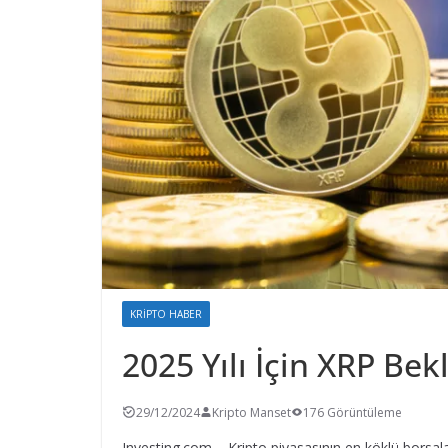
KRIPTO HABER
2025 Yılı İçin XRP Bek
29/12/2024
Kripto Manset
176 Görüntüleme
Investing.com – Kripto piyasasının en köklü borsala