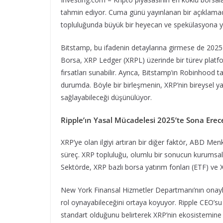
tahmin ediyor. Cuma günü yayınlanan bir açıklamada
topluluğunda büyük bir heyecan ve spekülasyona yo
Bitstamp, bu ifadenin detaylarına girmese de 2025 y
Borsa, XRP Ledger (XRPL) üzerinde bir türev platformu
fırsatları sunabilir. Ayrıca, Bitstamp’ın Robinhood 
durumda. Böyle bir birleşmenin, XRP’nin bireysel yat
sağlayabileceği düşünülüyor.
Ripple’ın Yasal Mücadelesi 2025’te Sona Erec
XRP’ye olan ilgiyi artıran bir diğer faktör, ABD Me
süreç. XRP topluluğu, olumlu bir sonucun kurumsal
Sektörde, XRP bazlı borsa yatırım fonları (ETF) v
New York Finansal Hizmetler Departmanı’nın onayla
rol oynayabileceğini ortaya koyuyor. Ripple CEO’su
standart olduğunu belirterek XRP’nin ekosistemine 