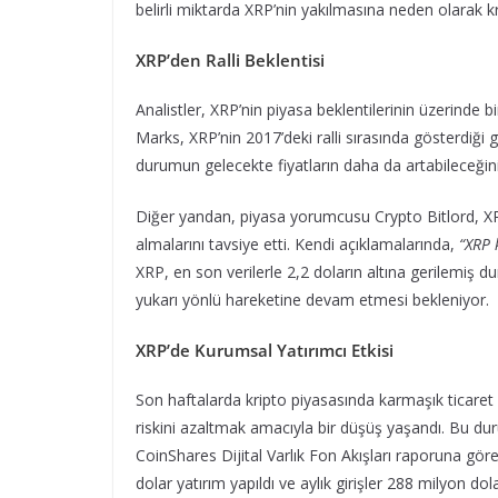
belirli miktarda XRP’nin yakılmasına neden olarak krip
XRP’den Ralli Beklentisi
Analistler, XRP’nin piyasa beklentilerinin üzerinde
Marks, XRP’nin 2017’deki ralli sırasında gösterdiği
durumun gelecekte fiyatların daha da artabileceğini
Diğer yandan, piyasa yorumcusu Crypto Bitlord, XR
almalarını tavsiye etti. Kendi açıklamalarında,
“XRP 
XRP, en son verilerle 2,2 doların altına gerilemiş d
yukarı yönlü hareketine devam etmesi bekleniyor.
XRP’de Kurumsal Yatırımcı Etkisi
Son haftalarda kripto piyasasında karmaşık ticaret f
riskini azaltmak amacıyla bir düşüş yaşandı. Bu durum
CoinShares Dijital Varlık Fon Akışları raporuna gör
dolar yatırım yapıldı ve aylık girişler 288 milyon dola