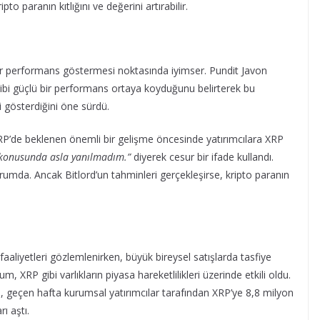
to paranın kıtlığını ve değerini artırabilir.
 bir performans göstermesi noktasında iyimser. Pundit Javon
 gibi güçlü bir performans ortaya koyduğunu belirterek bu
 gösterdiğini öne sürdü.
P’de beklenen önemli bir gelişme öncesinde yatırımcılara XRP
konusunda asla yanılmadım.”
diyerek cesur bir ifade kullandı.
urumda. Ancak Bitlord’un tahminleri gerçekleşirse, kripto paranın
aaliyetleri gözlemlenirken, büyük bireysel satışlarda tasfiye
, XRP gibi varlıkların piyasa hareketlilikleri üzerinde etkili oldu.
e, geçen hafta kurumsal yatırımcılar tarafından XRP’ye 8,8 milyon
rı aştı.