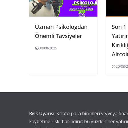
Uzman Psikologdan
Son 1
Önemli Tavsiyeler
Yatırı
Kırıkl
30/08/2025
Altcoi
20/08/
Risk Uyarısı
: Kripto para birimleri ve/veya fin
kaybetme riski barındırır; bu yüzden her yatırı