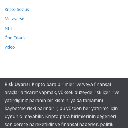
Kripto Sözlük
Metaverse
NFT
Öne Çıkanlar
Video
Risk Uyarısı
: Kripto para birimleri ve/veya finansal
araçlarla ticaret yapmak, yüksek düzeyde risk içerir ve
yatırdığınız paranın bir kısmını ya da tamamını
kaybetme riski barındırır; bu yüzden her yatırımcı için
uygun olmayabilir. Kripto para birimlerinin değerleri
son derece hareketlidir ve finansal haberler, politik